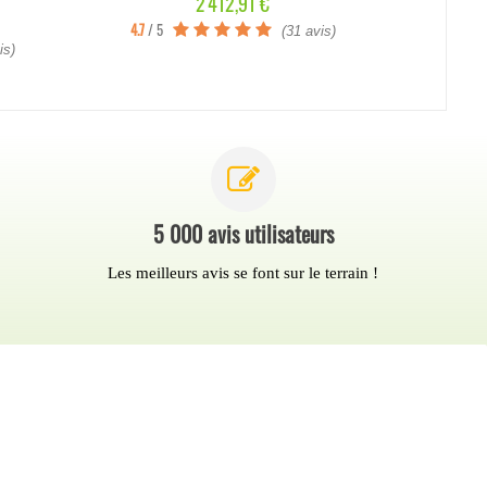
Prix
2 412,91 €
4.7
/ 5
(31 avis)
5
/ 5
is)
5 000 avis utilisateurs
Les meilleurs avis se font sur le terrain !