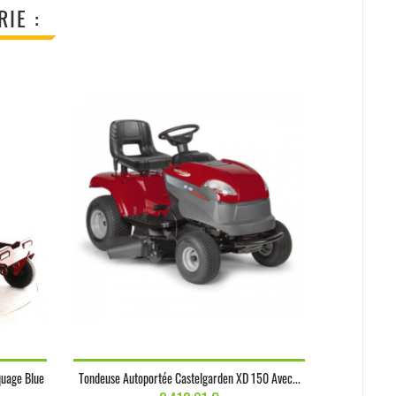
IE :
quage Blue
Tondeuse Autoportée Castelgarden XD 150 Avec...
Tondeuse Auto