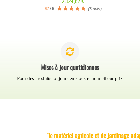
Prix
2 324,62 €
4.7
/ 5
(3 avis)
Mises à jour quotidiennes
Pour des produits toujours en stock et au meilleur prix
AgriMatos
compare et vous propose le me
"le matériel agricole et de jardinage adap