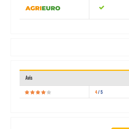
Avis
4
/ 5