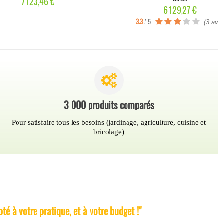
Prix
7 123,46 €
Prix
6 129,27 €
3.3
/ 5
(3 av
3 000 produits comparés
Pour satisfaire tous les besoins (jardinage, agriculture, cuisine et
bricolage)
illeur produit :
té à votre pratique, et à votre budget !"