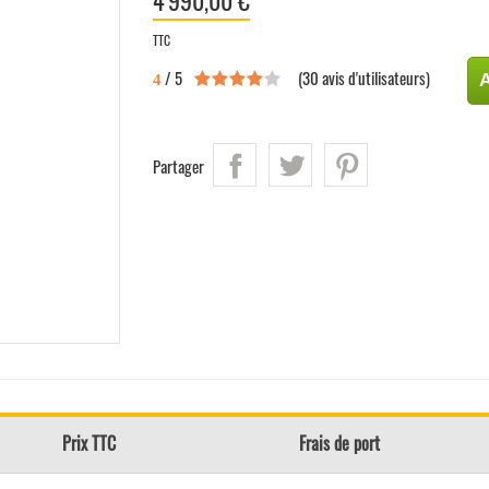
4 990,00 €
TTC
/ 5
(
30
avis d'utilisateurs)
A
4
Partager
Prix TTC
Frais de port