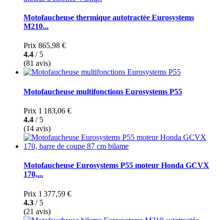
Motofaucheuse thermique autotractée Eurosystems
M210...
Prix
865,98 €
4.4
/ 5
(81 avis)
Motofaucheuse multifonctions Eurosystems P55
Prix
1 183,06 €
4.4
/ 5
(14 avis)
Motofaucheuse Eurosystems P55 moteur Honda GCVX
170,...
Prix
1 377,59 €
4.3
/ 5
(21 avis)