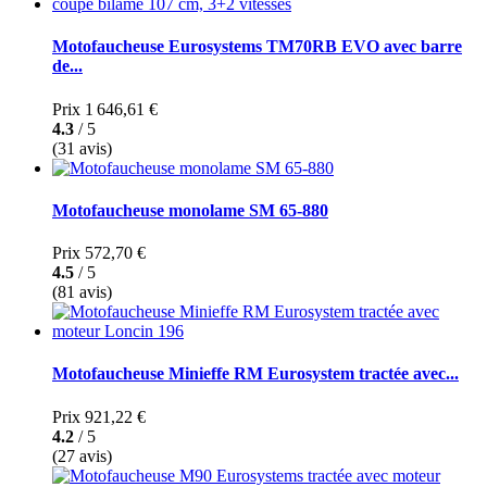
Motofaucheuse Eurosystems TM70RB EVO avec barre
de...
Prix
1 646,61 €
4.3
/ 5
(31 avis)
Motofaucheuse monolame SM 65-880
Prix
572,70 €
4.5
/ 5
(81 avis)
Motofaucheuse Minieffe RM Eurosystem tractée avec...
Prix
921,22 €
4.2
/ 5
(27 avis)