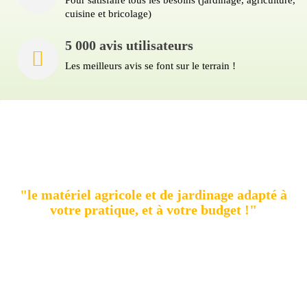
Pour satisfaire tous les besoins (jardinage, agriculture,
cuisine et bricolage)
5 000 avis utilisateurs
Les meilleurs avis se font sur le terrain !
AgriMatos
compare et vous propose le meilleur
produit :
"le matériel agricole et de jardinage adapté à
votre pratique, et à votre budget !"
Quel que soit votre besoin,
AgriMatos vous guide pour
faire le meilleur choix :
Le moteur de recherche analyse les caractéristiques et les
performances de chaque machine spécifique, et vous
propose une
sélection des meilleures
.