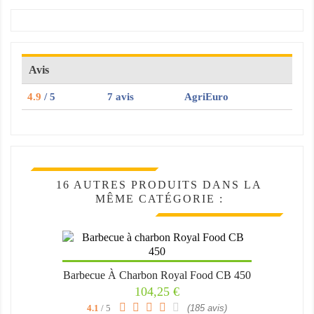
Avis
4.9
/ 5
7 avis
AgriEuro
16 AUTRES PRODUITS DANS LA
MÊME CATÉGORIE :
Barbecue À Charbon Royal Food CB 450
Prix
104,25 €
4.1
/ 5
(185 avis)