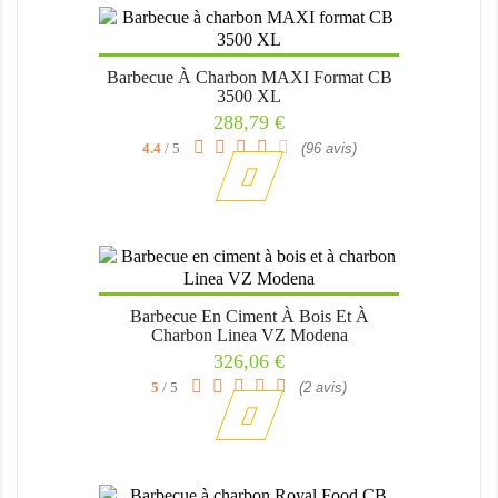
Barbecue À Charbon MAXI Format CB
3500 XL
Prix
288,79 €
4.4
/ 5
(96 avis)
Barbecue En Ciment À Bois Et À
Charbon Linea VZ Modena
Prix
326,06 €
5
/ 5
(2 avis)