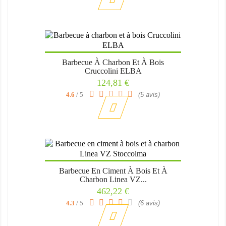
Barbecue À Charbon Et À Bois
Cruccolini ELBA
Prix
124,81 €
4.6
/ 5
(5 avis)
Barbecue En Ciment À Bois Et À
Charbon Linea VZ...
Prix
462,22 €
4.3
/ 5
(6 avis)