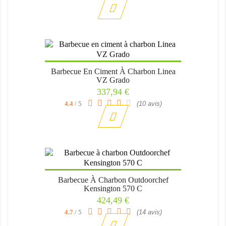
Barbecue En Ciment À Charbon Linea
VZ Grado
Prix
337,94 €
4.4
/ 5
(10 avis)
Barbecue À Charbon Outdoorchef
Kensington 570 C
Prix
424,49 €
4.7
/ 5
(14 avis)