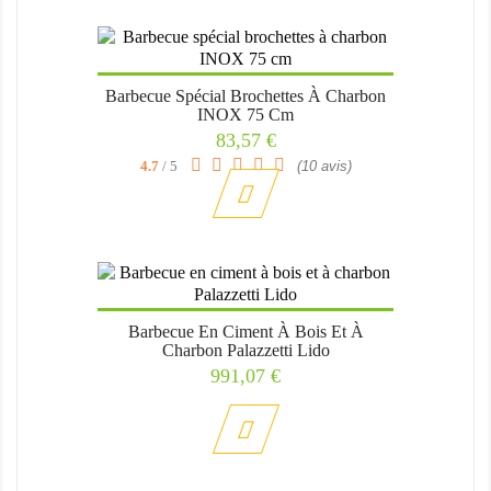
Barbecue Spécial Brochettes À Charbon
INOX 75 Cm
Prix
83,57 €
4.7
/ 5
(10 avis)
Barbecue En Ciment À Bois Et À
Charbon Palazzetti Lido
Prix
991,07 €