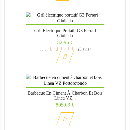
Gril Électrique Portatif G3 Ferrari
Giulietta
Prix
52,96 €
5
/ 5
(3 avis)
Barbecue En Ciment À Charbon Et Bois
Linea VZ...
Prix
805,09 €