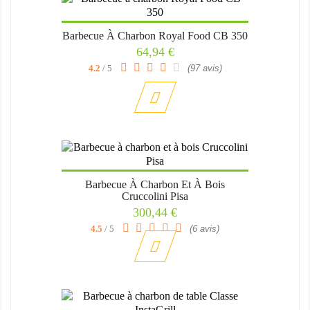
Barbecue À Charbon Royal Food CB 350
Prix
64,94 €
4.2
/ 5
(97 avis)
Barbecue À Charbon Et À Bois
Cruccolini Pisa
Prix
300,44 €
4.5
/ 5
(6 avis)