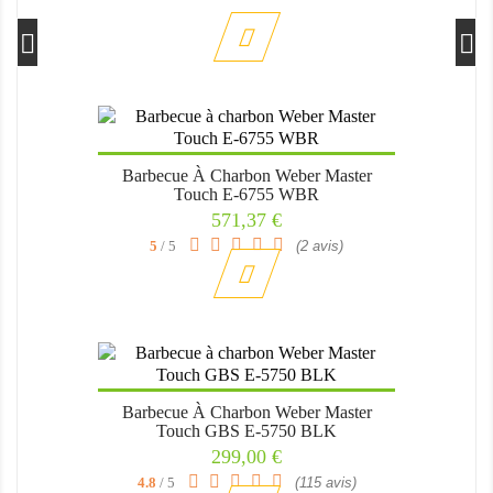
Barbecue À Charbon Weber Master
Touch E-6755 WBR
Prix
571,37 €
5
/ 5
(2 avis)
Barbecue À Charbon Weber Master
Touch GBS E-5750 BLK
Prix
299,00 €
4.8
/ 5
(115 avis)