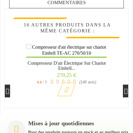
COMMENTAIRES
16 AUTRES PRODUITS DANS LA
MÊME CATÉGORIE :
Compresseur D'air Électrique Sur Chariot
Einhell...
Prix
270,25 €
4.6
/ 5
(146 avis)
Mises à jour quotidiennes
Pour des produits toujours en stock et au meilleur prix